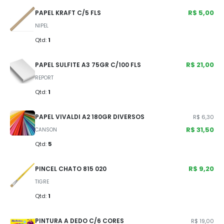
R$ 5,00
PAPEL KRAFT C/5 FLS
NIPEL
Qtd:
1
R$ 21,00
PAPEL SULFITE A3 75GR C/100 FLS
REPORT
Qtd:
1
PAPEL VIVALDI A2 180GR DIVERSOS
R$ 6,30
R$ 31,50
CANSON
Qtd:
5
R$ 9,20
PINCEL CHATO 815 020
TIGRE
Qtd:
1
PINTURA A DEDO C/6 CORES
R$ 19,00