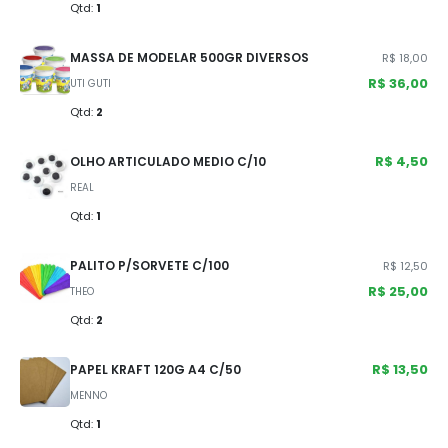
Qtd:
1
MASSA DE MODELAR 500GR DIVERSOS
R$ 18,00
R$ 36,00
UTI GUTI
Qtd:
2
R$ 4,50
OLHO ARTICULADO MEDIO C/10
REAL
Qtd:
1
PALITO P/SORVETE C/100
R$ 12,50
R$ 25,00
THEO
Qtd:
2
R$ 13,50
PAPEL KRAFT 120G A4 C/50
MENNO
Qtd:
1