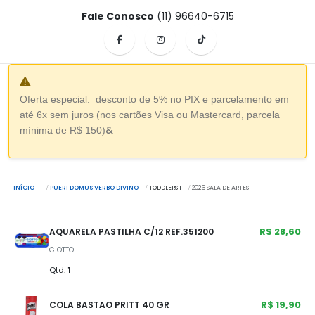
Fale Conosco
(11) 96640-6715
Oferta especial: desconto de 5% no PIX e parcelamento em
até 6x sem juros (nos cartões Visa ou Mastercard, parcela
&
mínima de R$ 150)
INÍCIO
PUERI DOMUS VERBO DIVINO
TODDLERS I
2026 SALA DE ARTES
R$ 28,60
AQUARELA PASTILHA C/12 REF.351200
GIOTTO
Qtd:
1
R$ 19,90
COLA BASTAO PRITT 40 GR