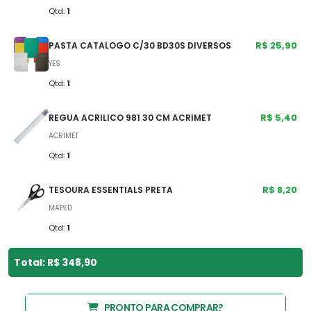
Qtd:
1
R$ 25,90
PASTA CATALOGO C/30 BD30S DIVERSOS
YES
Qtd:
1
R$ 5,40
REGUA ACRILICO 981 30 CM ACRIMET
ACRIMET
Qtd:
1
R$ 8,20
TESOURA ESSENTIALS PRETA
MAPED
Qtd:
1
Total: R$ 348,90
PRONTO PARA COMPRAR?