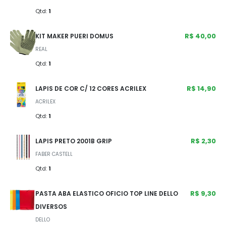
Qtd:
1
R$ 40,00
KIT MAKER PUERI DOMUS
REAL
Qtd:
1
R$ 14,90
LAPIS DE COR C/ 12 CORES ACRILEX
ACRILEX
Qtd:
1
R$ 2,30
LAPIS PRETO 2001B GRIP
FABER CASTELL
Qtd:
1
R$ 9,30
PASTA ABA ELASTICO OFICIO TOP LINE DELLO
DIVERSOS
DELLO