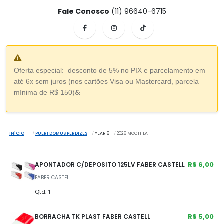
Fale Conosco
(11) 96640-6715
Oferta especial: desconto de 5% no PIX e parcelamento em
até 6x sem juros (nos cartões Visa ou Mastercard, parcela
&
mínima de R$ 150)
INÍCIO
PUERI DOMUS PERDIZES
YEAR 6
2026 MOCHILA
R$ 6,00
APONTADOR C/DEPOSITO 125LV FABER CASTELL
FABER CASTELL
Qtd:
1
R$ 5,00
BORRACHA TK PLAST FABER CASTELL