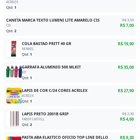
ACRILEX
Qtd:
1
CANETA MARCA TEXTO LUMINI LITE AMARELO CIS
R$ 3,50
R$ 7,00
CIS
Qtd:
2
COLA BASTAO PRITT 40 GR
R$ 19,90
HENKEL
Qtd:
1
GARRAFA ALUMINIO 500 MLKIT
R$ 35,00
KIT
Qtd:
1
LAPIS DE COR C/24 CORES ACRILEX
R$ 27,90
ACRILEX
Qtd:
1
LAPIS PRETO 2001B GRIP
R$ 2,30
R$ 4,60
FABER CASTELL
Qtd:
2
PASTA ABA ELASTICO OFICIO TOP LINE DELLO
R$ 9,30