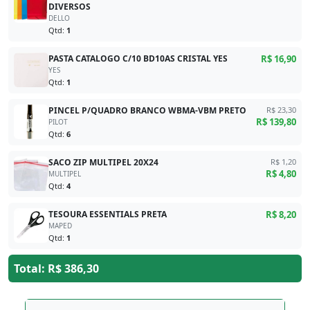
DIVERSOS
DELLO
Qtd:
1
PASTA CATALOGO C/10 BD10AS CRISTAL YES
R$ 16,90
YES
Qtd:
1
PINCEL P/QUADRO BRANCO WBMA-VBM PRETO
R$ 23,30
R$ 139,80
PILOT
Qtd:
6
SACO ZIP MULTIPEL 20X24
R$ 1,20
R$ 4,80
MULTIPEL
Qtd:
4
TESOURA ESSENTIALS PRETA
R$ 8,20
MAPED
Qtd:
1
Total: R$ 386,30