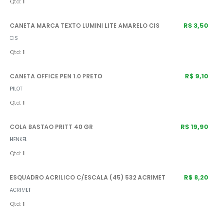
Qtd:
1
R$ 3,50
CANETA MARCA TEXTO LUMINI LITE AMARELO CIS
CIS
Qtd:
1
R$ 9,10
CANETA OFFICE PEN 1.0 PRETO
PILOT
Qtd:
1
R$ 19,90
COLA BASTAO PRITT 40 GR
HENKEL
Qtd:
1
R$ 8,20
ESQUADRO ACRILICO C/ESCALA (45) 532 ACRIMET
ACRIMET
Qtd:
1