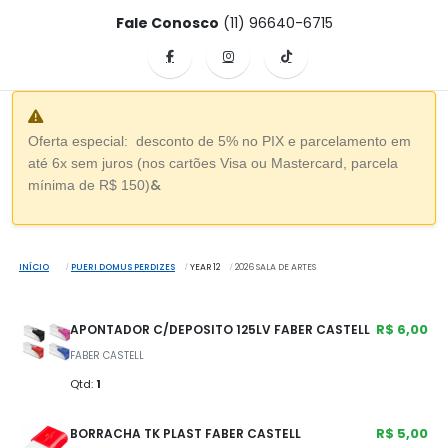
Fale Conosco
(11) 96640-6715
Oferta especial: desconto de 5% no PIX e parcelamento em
até 6x sem juros (nos cartões Visa ou Mastercard, parcela
&
mínima de R$ 150)
INÍCIO
PUERI DOMUS PERDIZES
YEAR 12
2026 SALA DE ARTES
R$ 6,00
APONTADOR C/DEPOSITO 125LV FABER CASTELL
FABER CASTELL
Qtd:
1
R$ 5,00
BORRACHA TK PLAST FABER CASTELL