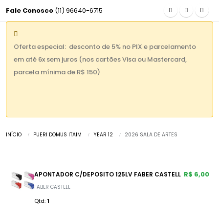
Fale Conosco
(11) 96640-6715
Oferta especial: desconto de 5% no PIX e parcelamento
em até 6x sem juros (nos cartões Visa ou Mastercard,
parcela mínima de R$ 150)
INÍCIO
PUERI DOMUS ITAIM
YEAR 12
2026 SALA DE ARTES
R$ 6,00
APONTADOR C/DEPOSITO 125LV FABER CASTELL
FABER CASTELL
Qtd:
1