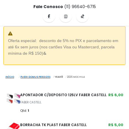
Fale Conosco
(11) 96640-6715
Oferta especial: desconto de 5% no PIX e parcelamento em
até 6x sem juros (nos cartões Visa ou Mastercard, parcela
&
mínima de R$ 150)
INÍCIO
PUERI DOMUS PERDIZES
YEAR 8
2026 MOCHILA
R$ 6,00
APONTADOR C/DEPOSITO 125LV FABER CASTELL
FABER CASTELL
Qtd:
1
R$ 5,00
BORRACHA TK PLAST FABER CASTELL