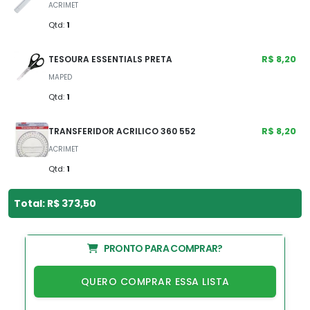
ACRIMET
Qtd:
1
R$ 8,20
TESOURA ESSENTIALS PRETA
MAPED
Qtd:
1
R$ 8,20
TRANSFERIDOR ACRILICO 360 552
ACRIMET
Qtd:
1
Total: R$ 373,50
PRONTO PARA COMPRAR?
QUERO COMPRAR ESSA LISTA