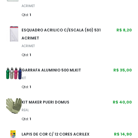
ACRIMET
Qtd:
1
R$ 8,20
ESQUADRO ACRILICO C/ESCALA (60) 531
ACRIMET
ACRIMET
Qtd:
1
R$ 35,00
GARRAFA ALUMINIO 500 MLKIT
KIT
Qtd:
1
R$ 40,00
KIT MAKER PUERI DOMUS
REAL
Qtd:
1
R$ 14,90
LAPIS DE COR C/ 12 CORES ACRILEX