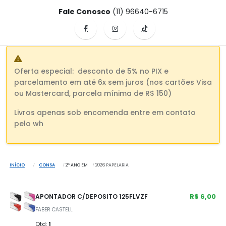
Fale Conosco
(11) 96640-6715
Oferta especial: desconto de 5% no PIX e
parcelamento em até 6x sem juros (nos cartões Visa
ou Mastercard, parcela mínima de R$ 150)
Livros apenas sob encomenda entre em contato
pelo wh
INÍCIO
CONSA
2º ANO EM
2026 PAPELARIA
R$ 6,00
APONTADOR C/DEPOSITO 125FLVZF
FABER CASTELL
Qtd:
1