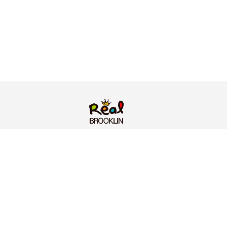
RUA BARÃO DO TRIUNFO, 703, BROOKLIN - SÃO
PAULO/SP
MASTER SOLUCOES COMERCIAIS LTDA • CNPJ: 13.822.186/0001-06
Política de Privacidade
• Desenvolvido por
dialetica.net