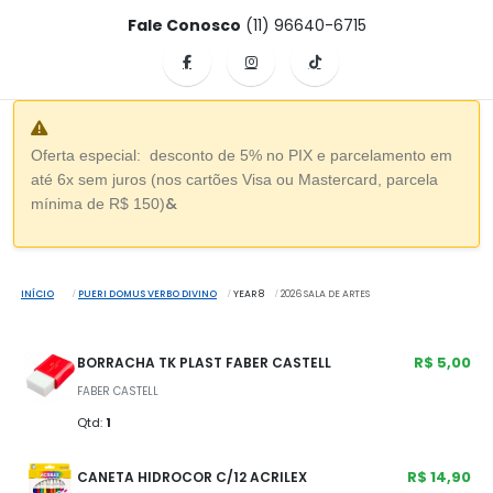
Fale Conosco
(11) 96640-6715
Oferta especial: desconto de 5% no PIX e parcelamento em
até 6x sem juros (nos cartões Visa ou Mastercard, parcela
&
mínima de R$ 150)
INÍCIO
PUERI DOMUS VERBO DIVINO
YEAR 8
2026 SALA DE ARTES
R$ 5,00
BORRACHA TK PLAST FABER CASTELL
FABER CASTELL
Qtd:
1
R$ 14,90
CANETA HIDROCOR C/12 ACRILEX