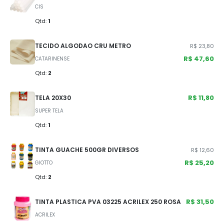
CIS
Qtd:
1
TECIDO ALGODAO CRU METRO
R$ 23,80
R$ 47,60
CATARINENSE
Qtd:
2
R$ 11,80
TELA 20X30
SUPER TELA
Qtd:
1
TINTA GUACHE 500GR DIVERSOS
R$ 12,60
R$ 25,20
GIOTTO
Qtd:
2
R$ 31,50
TINTA PLASTICA PVA 03225 ACRILEX 250 ROSA
ACRILEX