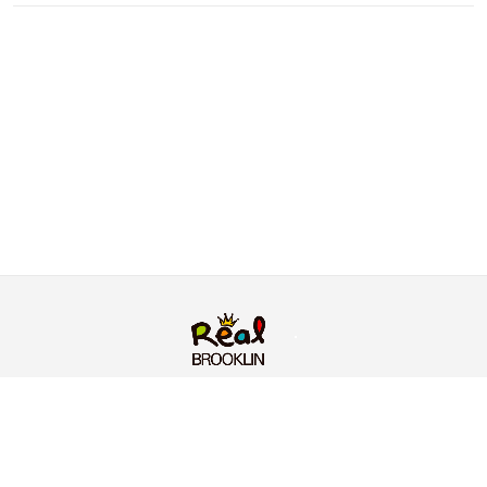
RUA BARÃO DO TRIUNFO, 703, BROOKLIN - SÃO
PAULO/SP
MASTER SOLUCOES COMERCIAIS LTDA • CNPJ: 13.822.186/0001-06