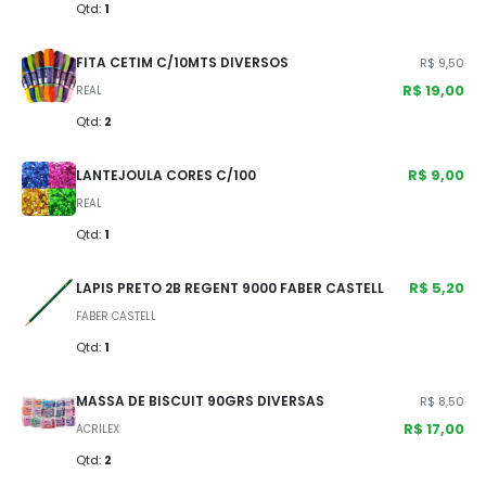
Qtd:
1
FITA CETIM C/10MTS DIVERSOS
R$ 9,50
R$ 19,00
REAL
Qtd:
2
R$ 9,00
LANTEJOULA CORES C/100
REAL
Qtd:
1
R$ 5,20
LAPIS PRETO 2B REGENT 9000 FABER CASTELL
FABER CASTELL
Qtd:
1
MASSA DE BISCUIT 90GRS DIVERSAS
R$ 8,50
R$ 17,00
ACRILEX
Qtd:
2