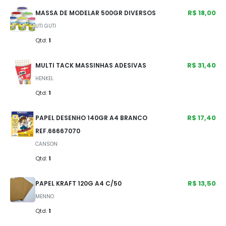
R$ 18,00
MASSA DE MODELAR 500GR DIVERSOS
UTI GUTI
Qtd:
1
R$ 31,40
MULTI TACK MASSINHAS ADESIVAS
HENKEL
Qtd:
1
R$ 17,40
PAPEL DESENHO 140GR A4 BRANCO
REF.66667070
CANSON
Qtd:
1
R$ 13,50
PAPEL KRAFT 120G A4 C/50
MENNO
Qtd:
1