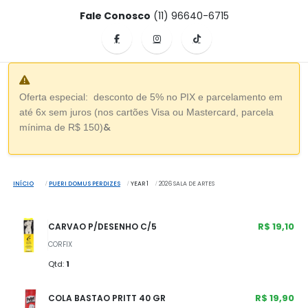
Fale Conosco
(11) 96640-6715
Oferta especial: desconto de 5% no PIX e parcelamento em
até 6x sem juros (nos cartões Visa ou Mastercard, parcela
&
mínima de R$ 150)
INÍCIO
PUERI DOMUS PERDIZES
YEAR 1
2026 SALA DE ARTES
R$ 19,10
CARVAO P/DESENHO C/5
CORFIX
Qtd:
1
R$ 19,90
COLA BASTAO PRITT 40 GR