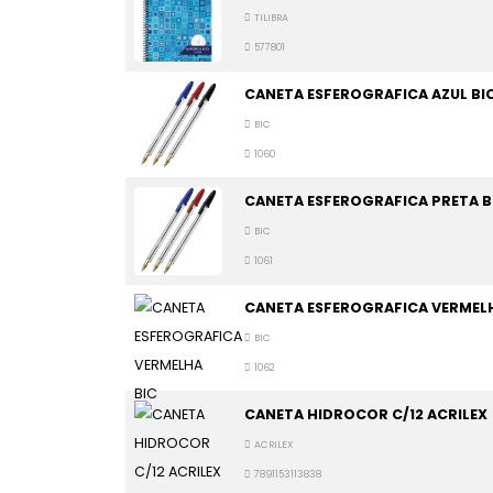
TILIBRA
577801
CANETA ESFEROGRAFICA AZUL BI
BIC
1060
CANETA ESFEROGRAFICA PRETA B
BIC
1061
CANETA ESFEROGRAFICA VERMELH
BIC
1062
CANETA HIDROCOR C/12 ACRILEX
ACRILEX
7891153113838