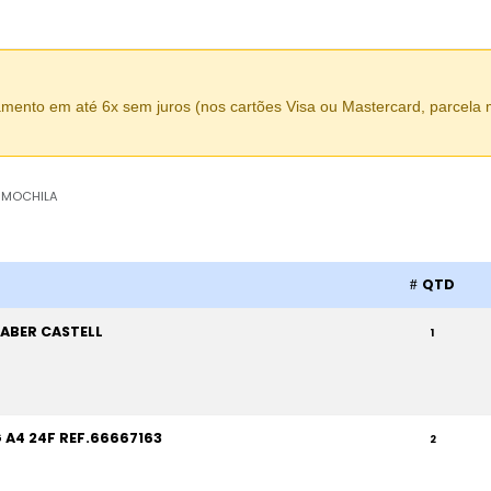
amento em até 6x sem juros (nos cartões Visa ou Mastercard, parcela
 MOCHILA
QTD
ABER CASTELL
1
A4 24F REF.66667163
2