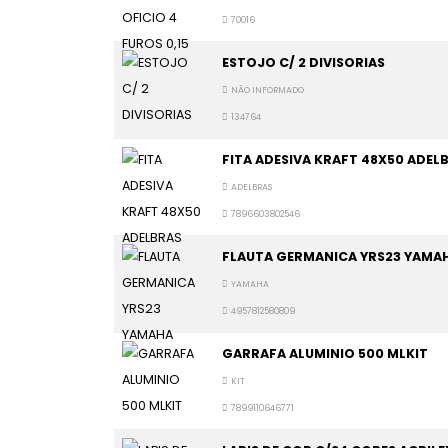
70016
ESTOJO C/ 2 DIVISORIAS
NÃO INFORMADO
134764
FITA ADESIVA KRAFT 48X50 ADEL
ADELBRAS
7896603802546
FLAUTA GERMANICA YRS23 YAMA
YAMAHA
4957812580809
GARRAFA ALUMINIO 500 MLKIT
KIT
7899110646771