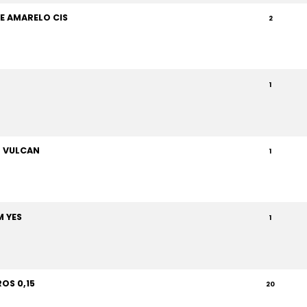
E AMARELO CIS
2
1
 VULCAN
1
 YES
1
OS 0,15
20