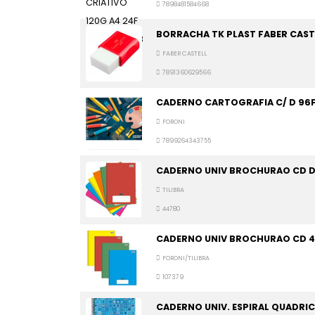
7898481584668
BORRACHA TK PLAST FABER CAST
FABER CASTELL
7891360629566
CADERNO CARTOGRAFIA C/ D 96
FORONI
7899264343755
CADERNO UNIV BROCHURAO CD D
TILIBRA
44780
CADERNO UNIV BROCHURAO CD 48
FORONI/TILIBRA
107379
CADERNO UNIV. ESPIRAL QUADRIC