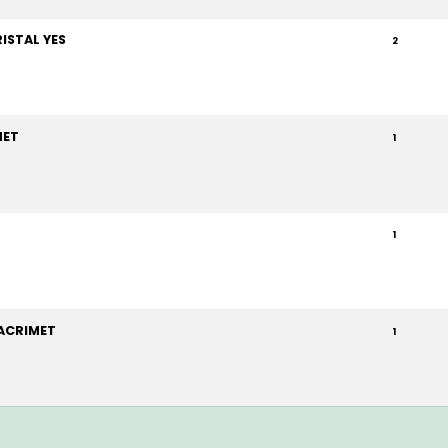
ISTAL YES
2
MET
1
1
 ACRIMET
1