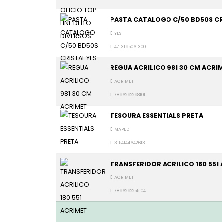
PASTA CATALOGO C/50 BD50S CR
YES
4713195061300
REGUA ACRILICO 981 30 CM ACRI
ACRIMET
7896292298101
TESOURA ESSENTIALS PRETA
MAPED
3154144642613
TRANSFERIDOR ACRILICO 180 551
ACRIMET
7896292255104