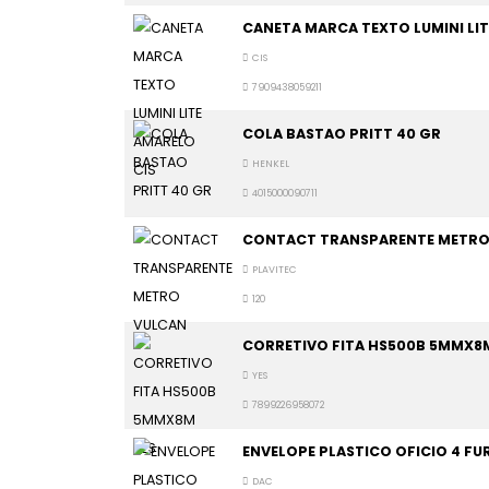
CANETA MARCA TEXTO LUMINI LIT
CIS
7909438059211
COLA BASTAO PRITT 40 GR
HENKEL
4015000090711
CONTACT TRANSPARENTE METRO
PLAVITEC
120
CORRETIVO FITA HS500B 5MMX8M
YES
7899226958072
ENVELOPE PLASTICO OFICIO 4 FUR
DAC