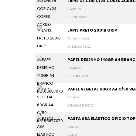
LAPIS DE COR C/24 CORES ACRILE
ACRILEX
7891153078571
LAPIS PRETO 2001B GRIP
FABER CASTELL
7891360493402
PAPEL DESENHO 140GR A4 BRANC
CANSON
7898481570821
PAPEL VEGETAL 60GR A4 C/50 RE
CANSON
154966655655132
PASTA ABA ELASTICO OFICIO TOP
DELLO
44210