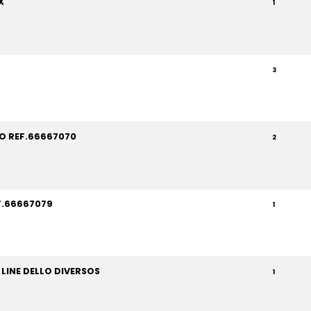
X
1
3
O REF.66667070
2
F.66667079
1
 LINE DELLO DIVERSOS
1