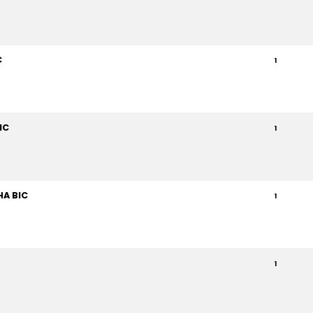
C
1
IC
1
A BIC
1
1