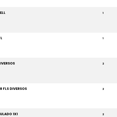
ELL
1
FL
1
IVERSOS
2
 FLS DIVERSOS
2
ULADO 1X1
2