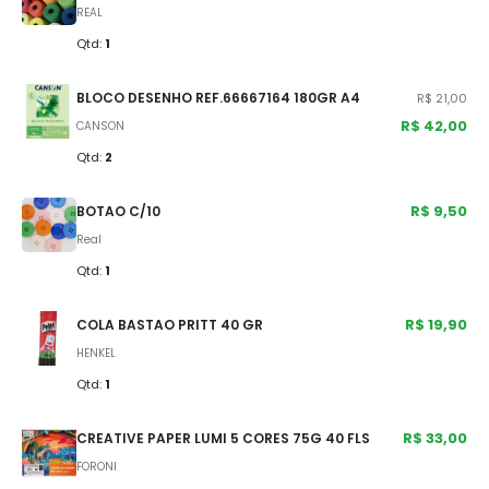
REAL
Qtd:
1
BLOCO DESENHO REF.66667164 180GR A4
R$ 21,00
R$ 42,00
CANSON
Qtd:
2
R$ 9,50
BOTAO C/10
Real
Qtd:
1
R$ 19,90
COLA BASTAO PRITT 40 GR
HENKEL
Qtd:
1
R$ 33,00
CREATIVE PAPER LUMI 5 CORES 75G 40 FLS
FORONI