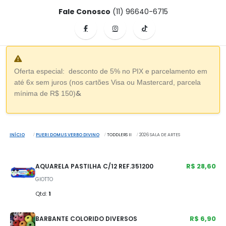
Fale Conosco
(11) 96640-6715
Oferta especial: desconto de 5% no PIX e parcelamento em
até 6x sem juros (nos cartões Visa ou Mastercard, parcela
&
mínima de R$ 150)
INÍCIO
PUERI DOMUS VERBO DIVINO
TODDLERS II
2026 SALA DE ARTES
R$ 28,60
AQUARELA PASTILHA C/12 REF.351200
GIOTTO
Qtd:
1
R$ 6,90
BARBANTE COLORIDO DIVERSOS