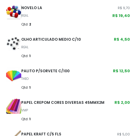
NOVELO LA
R$ 9,70
R$ 19,40
REAL
Qtd:
2
R$ 4,50
OLHO ARTICULADO MEDIO C/10
REAL
Qtd:
1
R$ 12,50
PALITO P/SORVETE C/100
THEO
Qtd:
1
R$ 2,00
PAPEL CREPOM CORES DIVERSAS 45MMX2M
VMP
Qtd:
1
PAPEL KRAFT C/5 FLS
R$ 5,00