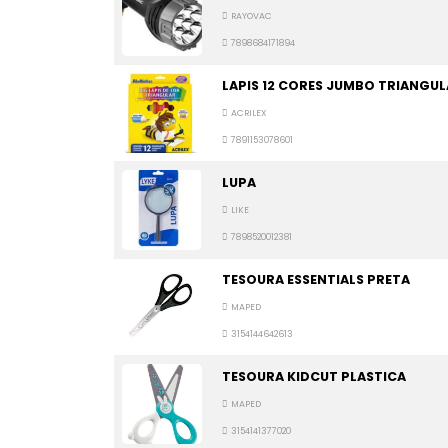
RAYOVAC
7898684171894
LAPIS 12 CORES JUMBO TRIANGUL
ACRILEX
7891153078601
LUPA
LIKE
7898520012381
TESOURA ESSENTIALS PRETA
MAPED
3154144642613
TESOURA KIDCUT PLASTICA
MAPED
3154141377020