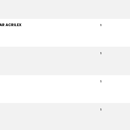
AR ACRILEX
1
1
1
1