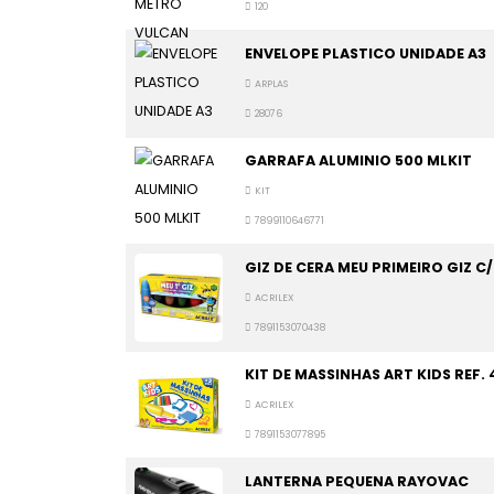
120
ENVELOPE PLASTICO UNIDADE A3
ARPLAS
28076
GARRAFA ALUMINIO 500 MLKIT
KIT
7899110646771
GIZ DE CERA MEU PRIMEIRO GIZ C
ACRILEX
7891153070438
KIT DE MASSINHAS ART KIDS REF.
ACRILEX
7891153077895
LANTERNA PEQUENA RAYOVAC