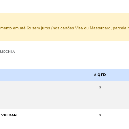
amento em até 6x sem juros (nos cartões Visa ou Mastercard, parcela
 MOCHILA
QTD
3
 VULCAN
3