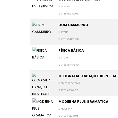
SARAIVA
9788547237202
DOM CASMURRO
ATELIE
9788574803999
FÍSICA BÁSICA
ATUAL
9788535717839
GEOGRAFIA -ESPAÇO E IDENTIDA
EDITORA DO BRASIL
9788510064477
MODERNA PLUS GRAMATICA
MODERNA
9788516134495