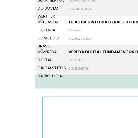
NOVA ALEXANDRIA
9788574922874
TEIAS DA HISTORIA GERAL E DO BR
HARBRA
9788529405667
VEREDA DIGITAL FUNDAMENTOS D
MODERNA
9788516107161