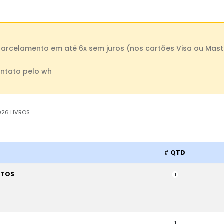
parcelamento em até 6x sem juros (nos cartões Visa ou Mast
ntato pelo wh
026 LIVROS
QTD
XTOS
1
1