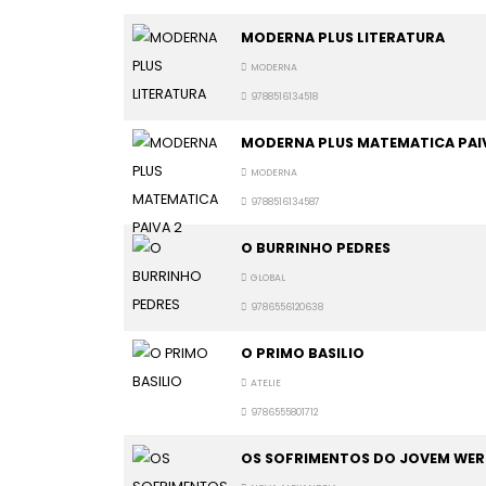
MODERNA PLUS LITERATURA
MODERNA
9788516134518
MODERNA PLUS MATEMATICA PAI
MODERNA
9788516134587
O BURRINHO PEDRES
GLOBAL
9786556120638
O PRIMO BASILIO
ATELIE
9786555801712
OS SOFRIMENTOS DO JOVEM WE