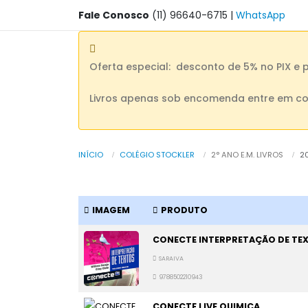
Fale Conosco
(11) 96640-6715
|
WhatsApp
Oferta especial: desconto de 5% no PIX e 
Livros apenas sob encomenda entre em co
INÍCIO
COLÉGIO STOCKLER
2° ANO E.M. LIVROS
2
IMAGEM
PRODUTO
CONECTE INTERPRETAÇÃO DE TE
SARAIVA
9788502210943
CONECTE LIVE QUIMICA