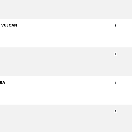
 VULCAN
3
1
RRA
1
1