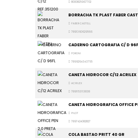
8000825967702
BORRACHA TK PLAST FABER CAST
FABER CASTELL
7891360629566
CADERNO CARTOGRAFIA C/ D 96
FORONI
7899264343755
CANETA HIDROCOR C/12 ACRILEX
ACRILEX
7891153113838
CANETA HIDROGRAFICA OFFICE PE
PILOT
7897424082827
COLA BASTAO PRITT 40 GR