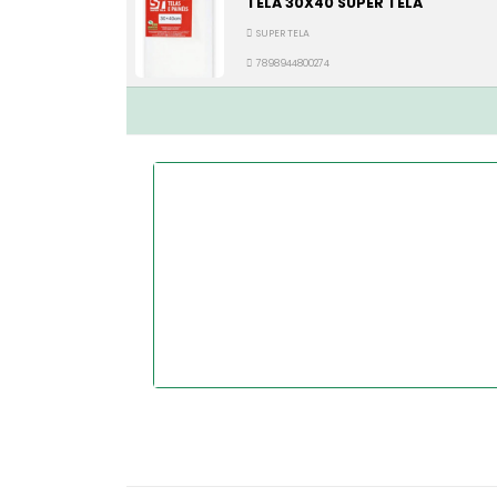
TELA 30X40 SUPER TELA
SUPER TELA
7898944800274