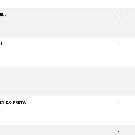
ELL
1
FL
1
1
N 2,0 PRETA
1
2