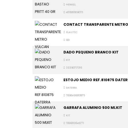
HENKEL
4015000090711
CONTACT TRANSPARENTE METRO
PLAVITEC
120
DADO PEQUENO BRANCO KIT
KIT
33390717016
ESTOJO MEDIO REF.810875 DATE
DATERRA
7898496810875
GARRAFA ALUMINIO 500 MLKIT
KIT
7899110646771