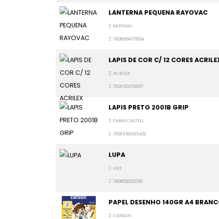
LANTERNA PEQUENA RAYOVAC
RAYOVAC
7898684171894
LAPIS DE COR C/ 12 CORES ACRILE
ACRILEX
7891153078557
LAPIS PRETO 2001B GRIP
FABER CASTELL
7891360493402
LUPA
LIKE
7898520012381
PAPEL DESENHO 140GR A4 BRANC
CANSON