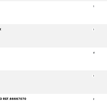
1
X
1
4
1
O REF.66667070
2