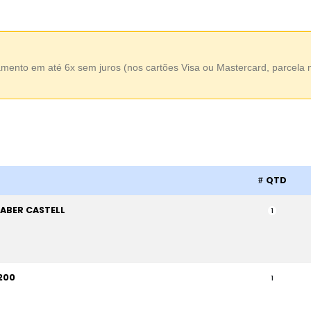
amento em até 6x sem juros (nos cartões Visa ou Mastercard, parcela
QTD
ABER CASTELL
1
200
1