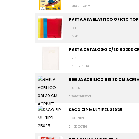
7898481570821
PASTA ABA ELASTICO OFICIO TOP
DELLO
44210
PASTA CATALOGO C/20 BD20S CR
YES
4713195015198
REGUA ACRILICO 981 30 CM ACRI
ACRIMET
7896292298101
SACO ZIP MULTIPEL 25X35
MULTIPEL
110170001116