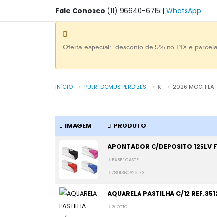
Fale Conosco
(11) 96640-6715
|
WhatsApp
Oferta especial: desconto de 5% no PIX e parcel
INÍCIO
PUERI DOMUS PERDIZES
K
2026 MOCHILA
IMAGEM
PRODUTO
APONTADOR C/DEPOSITO 125LV F
FABER CASTELL
7891360629573
AQUARELA PASTILHA C/12 REF.351
GIOTTO