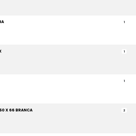
HA
1
X
1
1
50 X 66 BRANCA
2