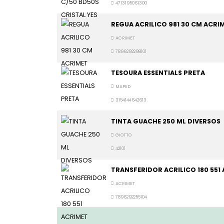
4713195061300
REGUA ACRILICO 981 30 CM ACRI
ACRIMET
7896292298101
TESOURA ESSENTIALS PRETA
MAPED
3154144642613
TINTA GUACHE 250 ML DIVERSOS
GIOTTO
42101
TRANSFERIDOR ACRILICO 180 551
ACRIMET
7896292255104