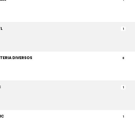
FL
1
TERIA DIVERSOS
8
C
1
IC
1