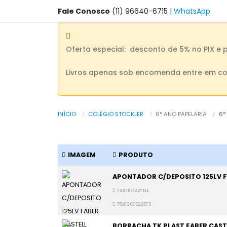
Fale Conosco
(11) 96640-6715
|
WhatsApp
Oferta especial: desconto de 5% no PIX e 
Livros apenas sob encomenda entre em co
INÍCIO
COLÉGIO STOCKLER
6° ANO PAPELARIA
6°
IMAGEM
PRODUTO
APONTADOR C/DEPOSITO 125LV F
FABER CASTELL
7891360629573
BORRACHA TK PLAST FABER CAST