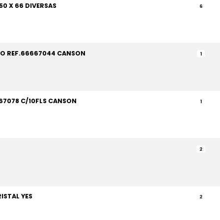
50 X 66 DIVERSAS
6
CO REF.66667044 CANSON
1
667078 C/10FLS CANSON
1
2
ISTAL YES
2