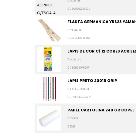
ACRIMET
7896292253209
FLAUTA GERMANICA YRS23 YAMA
YAMAHA
4957812580809
LAPIS DE COR C/ 12 CORES ACRILE
ACRILEX
7891153078557
LAPIS PRETO 2001B GRIP
FABER CASTELL
7891360493402
PAPEL CARTOLINA 240 GR COPEL 
COPEL
1023