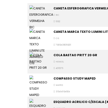
CANETA ESFEROGRAFICA VERMELH
BIC
1062
CANETA MARCA TEXTO LUMINI LIT
CIS
7909438059211
COLA BASTAO PRITT 20 GR
HENKEL
4015175
COMPASSO STUDY MAPED
MAPED
3154141194504
ESQUADRO ACRILICO C/ESCALA (4