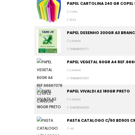
PAPEL CARTOLINA 240 GR COPEL 
COPEL
21134
PAPEL DESENHO 200GR A3 BRAN
CANSON
7898481570777
PAPEL VEGETAL 60GR A4 REF.66
CANSON
7898481570913
PAPEL VIVALDI A2 180GR PRETO
CANSON
3148950402455
PASTA CATALOGO C/50 BD50S CR
YES