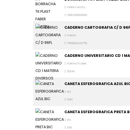
FABER CASTELL
7891360629566
CADERNO CARTOGRAFIA C/ D 96
FORONI
7899264343755
CADERNO UNIVERSITARIO CD 1 MA
FORONI/TILIBRA
52346
CANETA ESFEROGRAFICA AZUL BI
BIC
1060
CANETA ESFEROGRAFICA PRETA B
BIC
1061