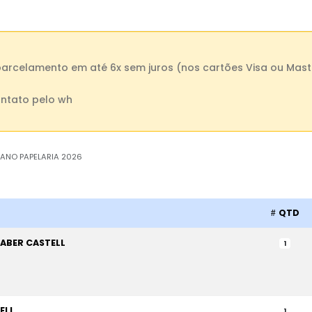
parcelamento em até 6x sem juros (nos cartões Visa ou Mast
ntato pelo wh
 ANO PAPELARIA 2026
QTD
ABER CASTELL
1
ELL
1