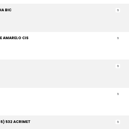
A BIC
1
E AMARELO CIS
1
1
1
5) 532 ACRIMET
1