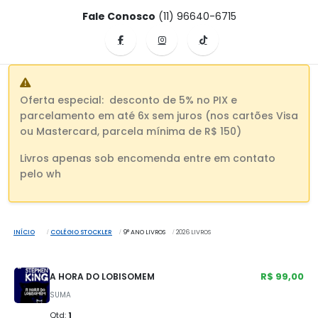
Fale Conosco
(11) 96640-6715
Oferta especial: desconto de 5% no PIX e
parcelamento em até 6x sem juros (nos cartões Visa
ou Mastercard, parcela mínima de R$ 150)
Livros apenas sob encomenda entre em contato
pelo wh
INÍCIO
COLÉGIO STOCKLER
9° ANO LIVROS
2026 LIVROS
R$ 99,00
A HORA DO LOBISOMEM
SUMA
Qtd:
1