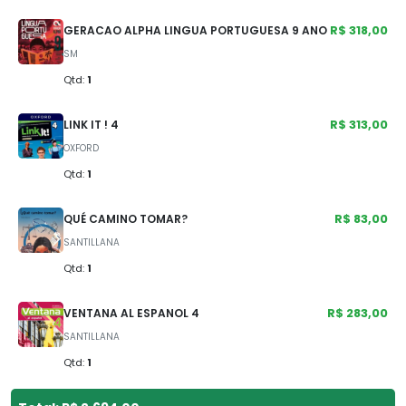
R$ 318,00
GERACAO ALPHA LINGUA PORTUGUESA 9 ANO
SM
Qtd:
1
R$ 313,00
LINK IT ! 4
OXFORD
Qtd:
1
R$ 83,00
QUÉ CAMINO TOMAR?
SANTILLANA
Qtd:
1
R$ 283,00
VENTANA AL ESPANOL 4
SANTILLANA
Qtd:
1