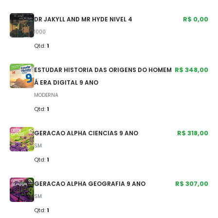
R$ 0,00
DR JAKYLL AND MR HYDE NIVEL 4
1000
Qtd:
1
R$ 348,00
ESTUDAR HISTORIA DAS ORIGENS DO HOMEM
Á ERA DIGITAL 9 ANO
MODERNA
Qtd:
1
R$ 318,00
GERACAO ALPHA CIENCIAS 9 ANO
SM
Qtd:
1
R$ 307,00
GERACAO ALPHA GEOGRAFIA 9 ANO
SM
Qtd:
1