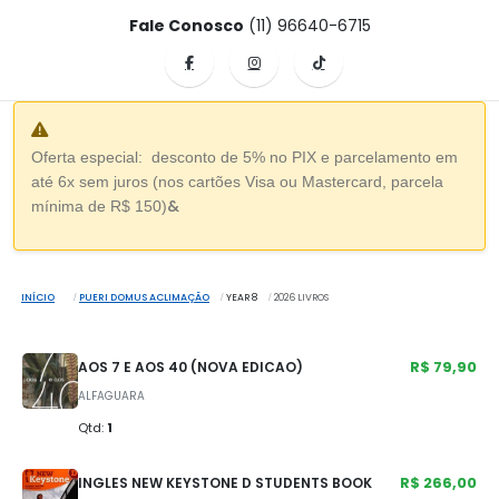
Fale Conosco
(11) 96640-6715
Oferta especial: desconto de 5% no PIX e parcelamento em
até 6x sem juros (nos cartões Visa ou Mastercard, parcela
&
mínima de R$ 150)
INÍCIO
PUERI DOMUS ACLIMAÇÃO
YEAR 8
2026 LIVROS
R$ 79,90
AOS 7 E AOS 40 (NOVA EDICAO)
ALFAGUARA
Qtd:
1
R$ 266,00
INGLES NEW KEYSTONE D STUDENTS BOOK