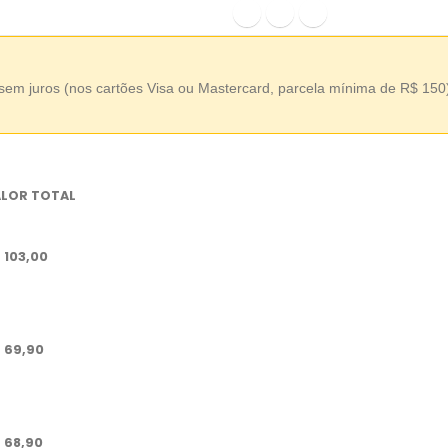
sem juros (nos cartões Visa ou Mastercard, parcela mínima de R$ 150
LOR TOTAL
 103,00
 69,90
 68,90