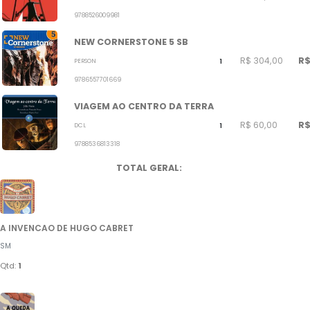
9788526009981
NEW CORNERSTONE 5 SB
R$ 304,00
R$
PERSON
1
9786557701669
VIAGEM AO CENTRO DA TERRA
R$ 60,00
R$
DCL
1
9788536813318
TOTAL GERAL:
A INVENCAO DE HUGO CABRET
SM
Qtd:
1