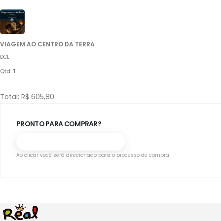
VIAGEM AO CENTRO DA TERRA
DCL
Qtd:
1
Total: R$ 605,80
PRONTO PARA COMPRAR?
Quero comprar essa lista
Ao clicar você será direcionado para o processo de compra