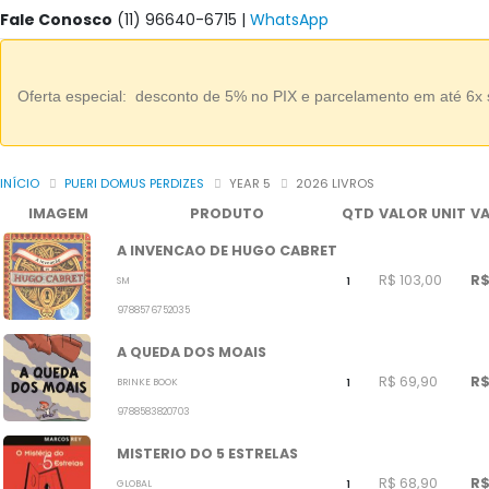
Fale Conosco
(11) 96640-6715
|
WhatsApp
Oferta especial: desconto de 5% no PIX e parcelamento em até 6x 
INÍCIO
PUERI DOMUS PERDIZES
YEAR 5
2026 LIVROS
IMAGEM
PRODUTO
QTD
VALOR UNIT
VA
A INVENCAO DE HUGO CABRET
R$ 103,00
R$
SM
1
9788576752035
A QUEDA DOS MOAIS
R$ 69,90
R$
BRINKE BOOK
1
9788583820703
MISTERIO DO 5 ESTRELAS
R$ 68,90
R$
GLOBAL
1