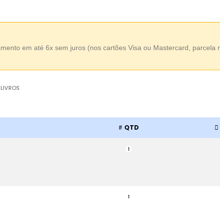
amento em até 6x sem juros (nos cartões Visa ou Mastercard, parcela
 LIVROS
QTD
1
1